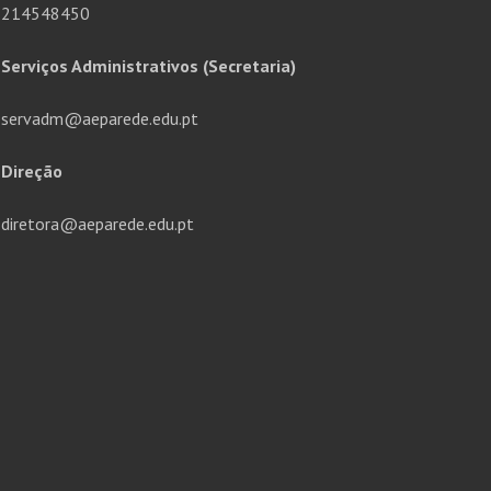
214548450
Serviços Administrativos (Secretaria)
servadm@aeparede.edu.pt
Direção
diretora@aeparede.edu.pt