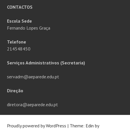
CONTACTOS
Escola Sede
Fernando Lopes Graça
Telefone
214548450
Serviços Administrativos (Secretaria)
servadm@aeparede.edu.pt
Direção
diretora@aeparede.edu.pt
Proudly powered by WordPress
|
Theme: Edin by